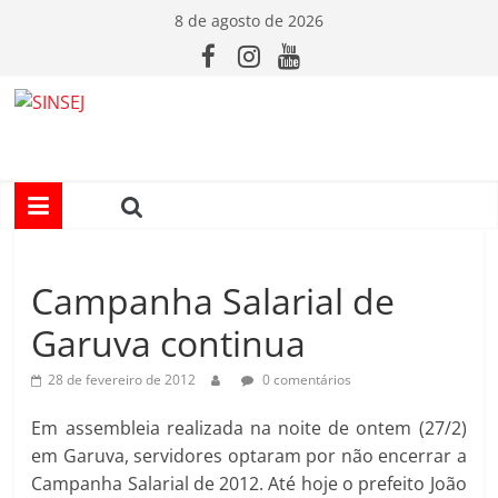
Pular
8 de agosto de 2026
para
o
conteúdo
S
I
N
Campanha Salarial de
S
Garuva continua
E
28 de fevereiro de 2012
0 comentários
J
Em assembleia realizada na noite de ontem (27/2)
em Garuva, servidores optaram por não encerrar a
Campanha Salarial de 2012. Até hoje o prefeito João