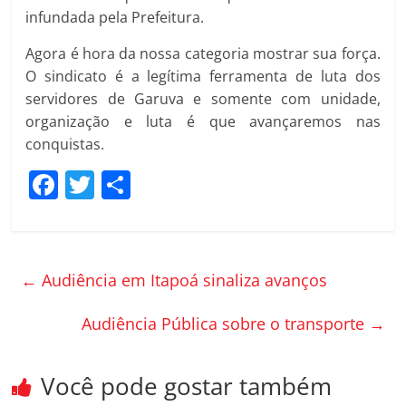
infundada pela Prefeitura.
Agora é hora da nossa categoria mostrar sua força.
O sindicato é a legítima ferramenta de luta dos
servidores de Garuva e somente com unidade,
organização e luta é que avançaremos nas
conquistas.
F
T
C
a
w
o
c
itt
m
e
er
p
←
Audiência em Itapoá sinaliza avanços
b
ar
o
til
Audiência Pública sobre o transporte
→
o
h
k
ar
Você pode gostar também