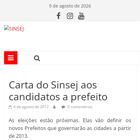
Pular
9 de agosto de 2026
para
o
conteúdo
S
I
N
Carta do Sinsej aos
S
candidatos a prefeito
E
6 de agosto de 2012
0 comentários
J
As eleições estão próximas. Elas vão definir os
novos Prefeitos que governarão as cidades a partir
de 2013.