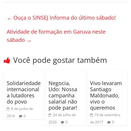
c
itt
m
e
er
p
←
Ouça o SINSEJ Informa do último sábado!
b
ar
o
til
Atividade de formação em Garuva neste
sábado
→
o
h
k
ar
Você pode gostar também
Solidariedade
Negocia,
Vivo levaram
internacional
Udo: Nossa
Santiago
a lutadores
campanha
Maldonado,
do povo
salarial não
vivo o
pode parar!
queremos
8 de junho de
24 de julho de
19 de setembro
2016
0
2020
0
de 2017
0