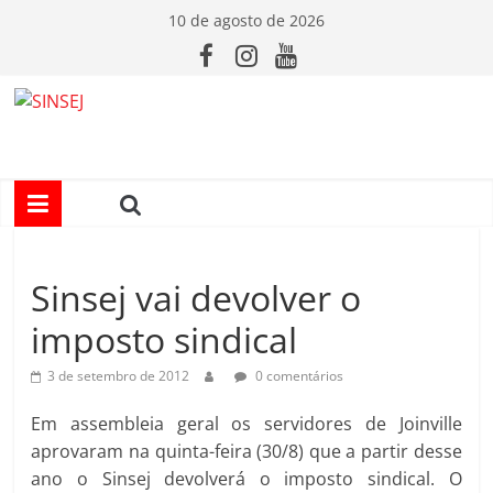
Pular
10 de agosto de 2026
para
o
conteúdo
S
I
N
Sinsej vai devolver o
S
imposto sindical
E
3 de setembro de 2012
0 comentários
J
Em assembleia geral os servidores de Joinville
aprovaram na quinta-feira (30/8) que a partir desse
ano o Sinsej devolverá o imposto sindical. O