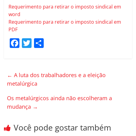
Requerimento para retirar o imposto sindical em
word
Requerimento para retirar o imposto sindical em
PDF
F
T
C
a
w
o
c
itt
m
e
er
p
←
A luta dos trabalhadores e a eleição
b
ar
metalúrgica
o
til
Os metalúrgicos ainda não escolheram a
o
h
mudança
→
k
ar
Você pode gostar também