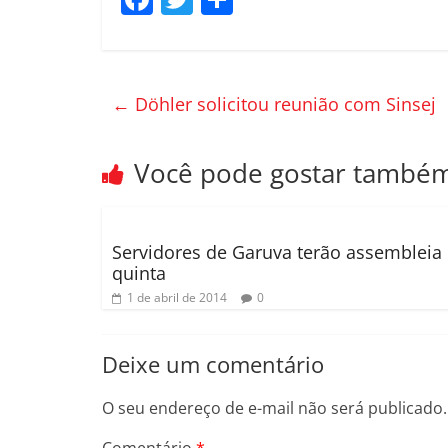
a
w
o
c
itt
m
e
er
p
←
Döhler solicitou reunião com Sinsej
b
ar
o
til
Você pode gostar també
o
h
k
ar
Servidores de Garuva terão assembleia
quinta
1 de abril de 2014
0
Deixe um comentário
O seu endereço de e-mail não será publicado.