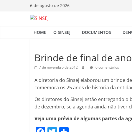
Pular
6 de agosto de 2026
para
o
S
conteúdo
HOME
O SINSEJ
DOCUMENTOS
DEN
I
N
Brinde de final de an
7 de novembro de 2012
0 comentários
S
A diretoria do Sinsej elaborou um brinde de
E
comemora os 25 anos de história da entidade 
Os diretores do Sinsej estão entregando o b
J
de dezembro, se a agenda ainda não tiver che
Veja uma prévia de algumas partes da ag
F
T
C