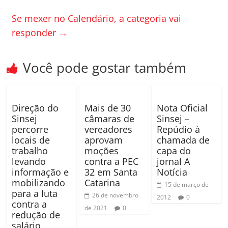
b
ar
o
til
Se mexer no Calendário, a categoria vai
responder
→
o
h
k
ar
Você pode gostar também
Direção do
Mais de 30
Nota Oficial
Sinsej
câmaras de
Sinsej –
percorre
vereadores
Repúdio à
locais de
aprovam
chamada de
trabalho
moções
capa do
levando
contra a PEC
jornal A
informação e
32 em Santa
Notícia
mobilizando
Catarina
15 de março de
para a luta
26 de novembro
2012
0
contra a
de 2021
0
redução de
salário