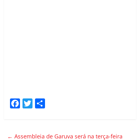
F
T
C
a
w
o
c
itt
m
e
er
p
←
Assembleia de Garuva será na terça-feira