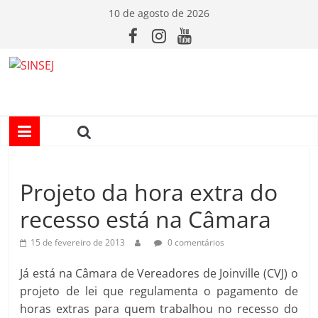
Pular
10 de agosto de 2026
para
o
conteúdo
S
I
N
Projeto da hora extra do
S
recesso está na Câmara
E
15 de fevereiro de 2013
0 comentários
J
Já está na Câmara de Vereadores de Joinville (CVJ) o
projeto de lei que regulamenta o pagamento de
horas extras para quem trabalhou no recesso do