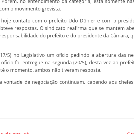
o. Porém, no entendimento da categoria, está somente n
r com o movimento grevista.
e hoje contato com o prefeito Udo Döhler e com o presid
teve respostas. O sindicato reafirma que se mantém aber
 responsabilidade do prefeito e do presidente da Câmara, 
 (17/5) no Legislativo um ofício pedindo a abertura das n
ofício foi entregue na segunda (20/5), desta vez ao pre
. Até o momento, ambos não tiveram resposta.
oa vontade de negociação continuam, cabendo aos chefes 