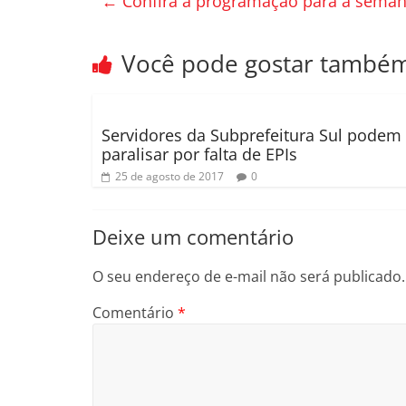
←
Confira a programação para a seman
b
ar
o
til
Você pode gostar també
o
h
k
ar
Servidores da Subprefeitura Sul podem
paralisar por falta de EPIs
25 de agosto de 2017
0
Deixe um comentário
O seu endereço de e-mail não será publicado.
Comentário
*