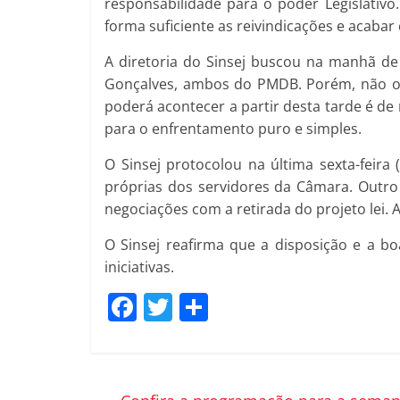
responsabilidade para o poder Legislativ
forma suficiente as reivindicações e acaba
A diretoria do Sinsej buscou na manhã d
Gonçalves, ambos do PMDB. Porém, não ob
poderá acontecer a partir desta tarde é de
para o enfrentamento puro e simples.
O Sinsej protocolou na última sexta-feira
próprias dos servidores da Câmara. Outro 
negociações com a retirada do projeto lei
O Sinsej reafirma que a disposição e a b
iniciativas.
F
T
C
a
w
o
c
itt
m
e
er
p