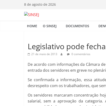
Pular
8 de agosto de 2026
para
o
S
conteúdo
HOME
O SINSEJ
DOCUMENTOS
DEN
I
N
Legislativo pode fecha
21 de maio de 2013
0 comentários
S
De acordo com informações da Câmara de V
E
entrada dos servidores em greve no plenário
Se confirmada a informação, essa atitud
J
desrespeito com os trabalhadores, que sem
Os servidores marcaram concentração hoje 
salarial, sem a aprovação da categoria.