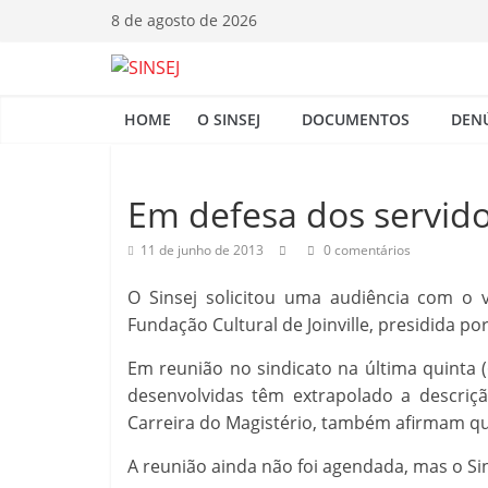
Pular
8 de agosto de 2026
para
o
S
conteúdo
HOME
O SINSEJ
DOCUMENTOS
DEN
I
N
Em defesa dos servido
11 de junho de 2013
0 comentários
S
O Sinsej solicitou uma audiência com o v
E
Fundação Cultural de Joinville, presidida por
Em reunião no sindicato na última quinta 
J
desenvolvidas têm extrapolado a descriç
Carreira do Magistério, também afirmam q
A reunião ainda não foi agendada, mas o Si