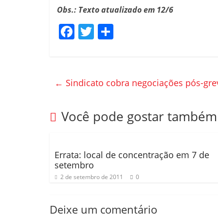
Obs.: Texto atualizado em 12/6
F
T
C
a
w
o
c
itt
m
e
er
p
←
Sindicato cobra negociações pós-gre
b
ar
o
til
Você pode gostar também
o
h
k
ar
Errata: local de concentração em 7 de
setembro
2 de setembro de 2011
0
Deixe um comentário