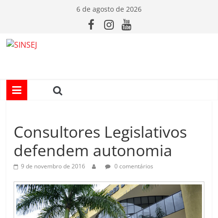
Pular
6 de agosto de 2026
para
o
conteúdo
S
I
N
Consultores Legislativos
S
defendem autonomia
E
9 de novembro de 2016
0 comentários
J