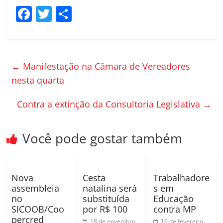
F
T
C
a
w
o
c
itt
m
e
er
p
←
Manifestação na Câmara de Vereadores
b
ar
nesta quarta
o
til
Contra a extinção da Consultoria Legislativa
→
o
h
k
ar
Você pode gostar também
Nova
Cesta
Trabalhadore
assembleia
natalina será
s em
no
substituída
Educação
SICOOB/Coo
por R$ 100
contra MP
percred
18 de novembro
19 de fevereiro