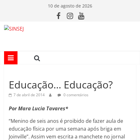
Pular
10 de agosto de 2026
para
o
conteúdo
S
I
N
Educação… Educação?
S
7 de abril de 2014
0 comentários
E
Por Mara Lucia Tavares*
J
“Menino de seis anos é proibido de fazer aula de
educação física por uma semana após briga em
Joinville”. Assim vem escrita a manchete no jornal