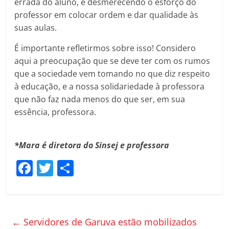
errada do aluno, e desmerecendo o esforço do
professor em colocar ordem e dar qualidade às
suas aulas.
É importante refletirmos sobre isso! Considero
aqui a preocupação que se deve ter com os rumos
que a sociedade vem tomando no que diz respeito
à educação, e a nossa solidariedade à professora
que não faz nada menos do que ser, em sua
essência, professora.
*Mara é diretora do Sinsej e professora
F
T
C
a
w
o
c
itt
m
e
er
p
←
Servidores de Garuva estão mobilizados