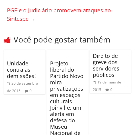
b
ar
o
til
PGE e o Judiciário promovem ataques ao
Sintespe
→
o
h
k
ar
Você pode gostar também
Direito de
greve dos
Unidade
Projeto
servidores
contra as
liberal do
públicos
demissões!
Partido Novo
mira
19 de maio de
30 de setembro
privatizações
2015
0
de 2015
0
em espaços
culturais
Joinville: um
alerta em
defesa do
Museu
Nacional de