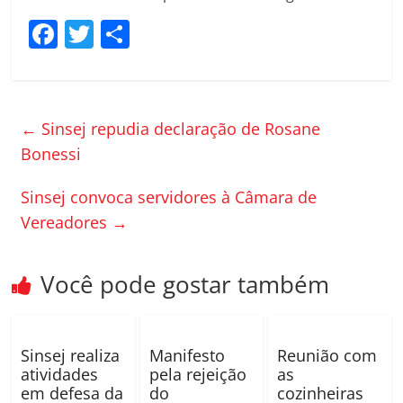
F
T
C
a
w
o
c
itt
m
e
er
p
←
Sinsej repudia declaração de Rosane
b
ar
Bonessi
o
til
Sinsej convoca servidores à Câmara de
o
h
Vereadores
→
k
ar
Você pode gostar também
Sinsej realiza
Manifesto
Reunião com
atividades
pela rejeição
as
em defesa da
do
cozinheiras