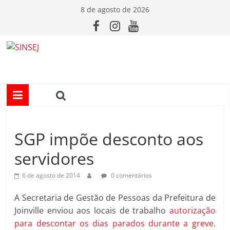
Pular
8 de agosto de 2026
para
o
conteúdo
S
I
N
SGP impõe desconto aos
S
servidores
E
6 de agosto de 2014
0 comentários
J
A Secretaria de Gestão de Pessoas da Prefeitura de
Joinville enviou aos locais de trabalho
autorização
para descontar os dias parados durante a greve.