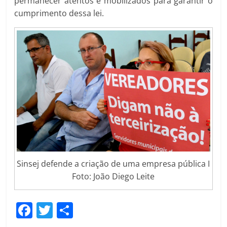
permanecer atentos e mobilizados para garantir o
cumprimento dessa lei.
Sinsej defende a criação de uma empresa pública I
Foto: João Diego Leite
F
T
C
a
w
o