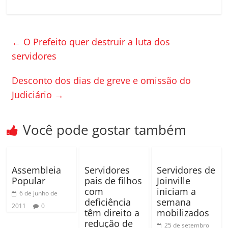
c
itt
m
e
er
p
←
O Prefeito quer destruir a luta dos
b
ar
servidores
o
til
o
h
Desconto dos dias de greve e omissão do
k
ar
Judiciário
→
Você pode gostar também
Assembleia
Servidores
Servidores de
Popular
pais de filhos
Joinville
com
iniciam a
6 de junho de
deficiência
semana
2011
0
têm direito a
mobilizados
redução de
25 de setembro