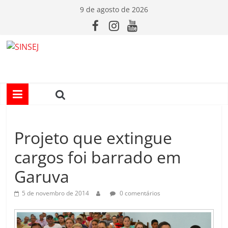
Pular
9 de agosto de 2026
para
o
conteúdo
S
I
N
Projeto que extingue
S
cargos foi barrado em
E
Garuva
J
5 de novembro de 2014
0 comentários