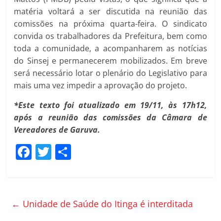
matéria voltará a ser discutida na reunião das
comissões na próxima quarta-feira. O sindicato
convida os trabalhadores da Prefeitura, bem como
toda a comunidade, a acompanharem as notícias
do Sinsej e permanecerem mobilizados. Em breve
será necessário lotar o plenário do Legislativo para
mais uma vez impedir a aprovação do projeto.
*Este texto foi atualizado em 19/11, às 17h12,
após a reunião das comissões da Câmara de
Vereadores de Garuva.
F
T
C
a
w
o
c
itt
m
e
er
p
←
Unidade de Saúde do Itinga é interditada
b
ar