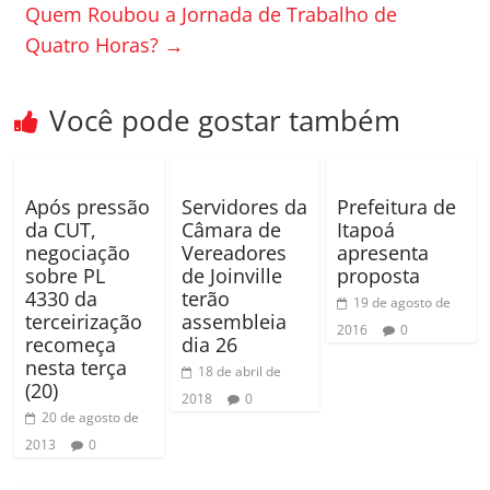
o
til
Quem Roubou a Jornada de Trabalho de
Quatro Horas?
→
o
h
k
ar
Você pode gostar também
Após pressão
Servidores da
Prefeitura de
da CUT,
Câmara de
Itapoá
negociação
Vereadores
apresenta
sobre PL
de Joinville
proposta
4330 da
terão
19 de agosto de
terceirização
assembleia
2016
0
recomeça
dia 26
nesta terça
18 de abril de
(20)
2018
0
20 de agosto de
2013
0