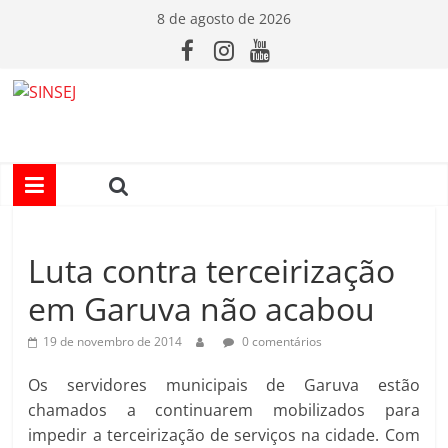
Pular
8 de agosto de 2026
para
o
conteúdo
S
I
N
Luta contra terceirização
S
em Garuva não acabou
E
19 de novembro de 2014
0 comentários
J
Os servidores municipais de Garuva estão
chamados a continuarem mobilizados para
impedir a terceirização de serviços na cidade. Com