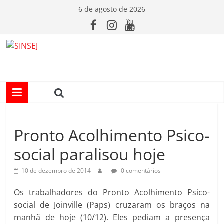
Pular
6 de agosto de 2026
para
o
conteúdo
S
I
N
Pronto Acolhimento Psico-
S
social paralisou hoje
E
10 de dezembro de 2014
0 comentários
J
Os trabalhadores do Pronto Acolhimento Psico-
social de Joinville (Paps) cruzaram os braços na
manhã de hoje (10/12). Eles pediam a presença