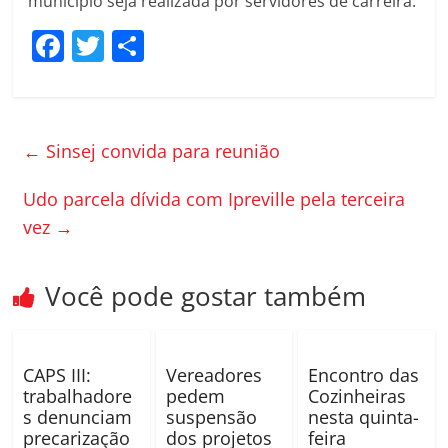
município seja realizada por servidores de carreira.
F
T
C
a
w
o
c
itt
m
e
er
p
←
Sinsej convida para reunião
b
ar
o
til
Udo parcela dívida com Ipreville pela terceira
vez
→
o
h
k
ar
Você pode gostar também
CAPS III:
Vereadores
Encontro das
trabalhadore
pedem
Cozinheiras
s denunciam
suspensão
nesta quinta-
precarização
dos projetos
feira