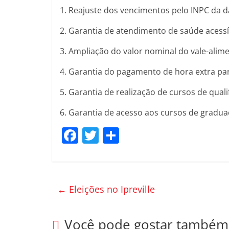
1. Reajuste dos vencimentos pelo INPC da 
2. Garantia de atendimento de saúde acessív
3. Ampliação do valor nominal do vale-alime
4. Garantia do pagamento de hora extra par
5. Garantia de realização de cursos de qual
6. Garantia de acesso aos cursos de gradua
F
T
C
a
w
o
c
itt
m
e
er
p
←
Eleições no Ipreville
b
ar
o
til
Você pode gostar também