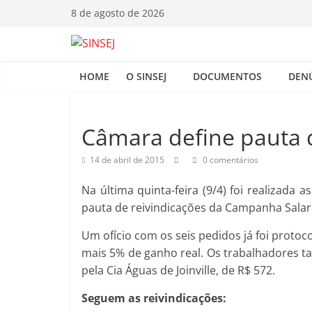
Pular
8 de agosto de 2026
para
o
S
conteúdo
HOME
O SINSEJ
DOCUMENTOS
DEN
I
N
Câmara define pauta d
14 de abril de 2015
0 comentários
S
Na última quinta-feira (9/4) foi realizada
E
pauta de reivindicações da Campanha Salari
Um ofício com os seis pedidos já foi protoc
J
mais 5% de ganho real. Os trabalhadores 
pela Cia Águas de Joinville, de R$ 572.
Seguem as reivindicações: