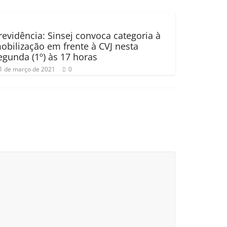
revidência: Sinsej convoca categoria à
obilização em frente à CVJ nesta
egunda (1º) às 17 horas
1 de março de 2021
0