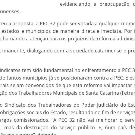
evidenciando a preocupação d
rinenses.
ateu a proposta, a PEC 32 pode ser votada a qualquer mom
, estados e municípios de maneira direta e imediata. Por 
, chamando a atenção para os prejuízos da reforma administ
ermanente, dialogando com a sociedade catarinense e pre
indicatos tem sido fundamental no enfrentamento à PEC 32
de tantos municípios já se posicionaram contra a PEC. E e
ais sejam convencidos de que esta reforma vai impactar 
ação dos Trabalhadores Municipais de Santa Catarina (Fetra
 Sindicato dos Trabalhadores do Poder Judiciário do Esta
s obrigações sociais do Estado, resultando no fim de serviço
gos comissionados. “A PEC 32 não vai melhorar o serviço
 mas da destruição do serviço público. E, num país de