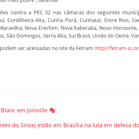
ão mais pobre”, defende.
es contra a PEC 32 nas câmaras dos seguintes municípi
, Cordilheira Alta, Cunha Porã, Cunhataí, Entre Rios, F
, Maravilha, Nova Erechim, Nova Itaberaba, Novo Horizonte, 
os, São Domingos, Serra Alta, Sul Brasil, União do Oeste, Va
 podem ser acessadas no site da Fetram:
http://fetram-sc.o
 Blanc em Joinville 🎭
ntes do Sinsej estão em Brasília na luta em defesa d