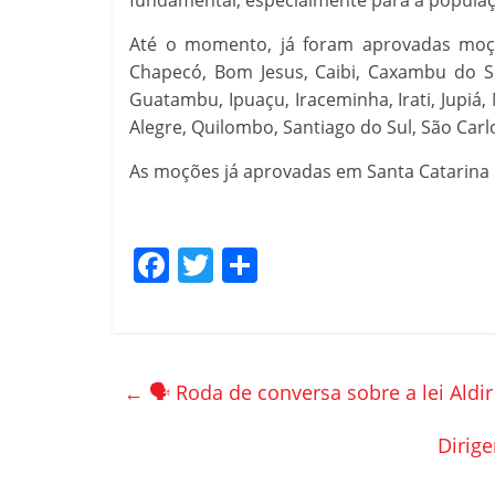
fundamental, especialmente para a populaç
Até o momento, já foram aprovadas moçõ
Chapecó, Bom Jesus, Caibi, Caxambu do Sul
Guatambu, Ipuaçu, Iraceminha, Irati, Jupiá
Alegre, Quilombo, Santiago do Sul, São Carl
As moções já aprovadas em Santa Catarina
F
T
C
a
w
o
c
itt
m
e
er
p
←
🗣️ Roda de conversa sobre a lei Aldir
b
ar
o
til
Dirige
o
h