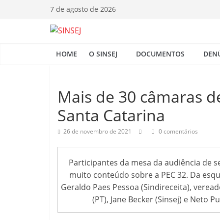
Pular
7 de agosto de 2026
para
o
S
conteúdo
HOME
O SINSEJ
DOCUMENTOS
DEN
I
N
Mais de 30 câmaras d
Santa Catarina
S
26 de novembro de 2021
0 comentários
E
Participantes da mesa da audiência de
J
muito conteúdo sobre a PEC 32. Da esque
Geraldo Paes Pessoa (Sindireceita), veread
(PT), Jane Becker (Sinsej) e Neto Pu