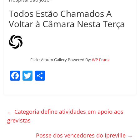
Todos Estão Chamados A
Voltar à Câmara Nesta Terça
Flickr Album Gallery Powered By:
WP Frank
F
T
C
a
w
o
c
itt
m
e
er
p
←
Categoria define atividades em apoio aos
b
ar
grevistas
o
til
o
h
Posse dos vencedores do Ipreville
→