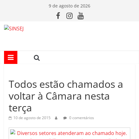
Pular
9 de agosto de 2026
para
o
conteúdo
S
I
N
Todos estão chamados a
S
voltar à Câmara nesta
E
terça
J
10 de agosto de 2015
0 comentários