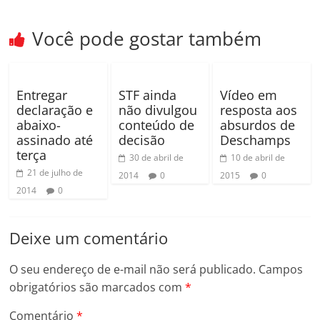
k
ar
Você pode gostar também
Entregar
STF ainda
Vídeo em
declaração e
não divulgou
resposta aos
abaixo-
conteúdo de
absurdos de
assinado até
decisão
Deschamps
terça
30 de abril de
10 de abril de
21 de julho de
2014
0
2015
0
2014
0
Deixe um comentário
O seu endereço de e-mail não será publicado.
Campos
obrigatórios são marcados com
*
Comentário
*