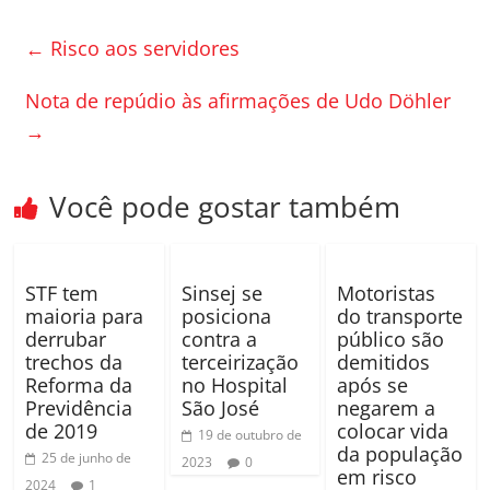
c
itt
m
e
er
p
←
Risco aos servidores
b
ar
o
til
Nota de repúdio às afirmações de Udo Döhler
→
o
h
k
ar
Você pode gostar também
STF tem
Sinsej se
Motoristas
maioria para
posiciona
do transporte
derrubar
contra a
público são
trechos da
terceirização
demitidos
Reforma da
no Hospital
após se
Previdência
São José
negarem a
de 2019
colocar vida
19 de outubro de
da população
25 de junho de
2023
0
em risco
2024
1