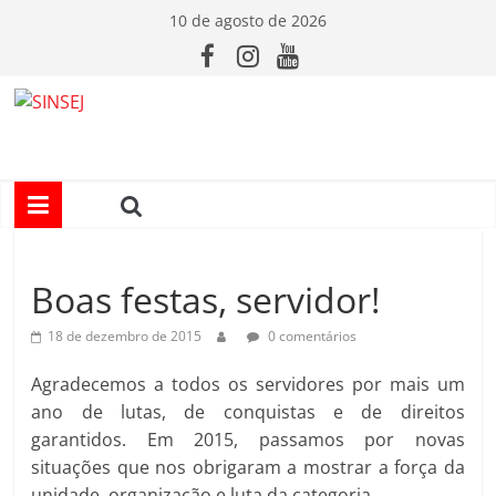
Pular
10 de agosto de 2026
para
o
conteúdo
S
I
N
Boas festas, servidor!
S
18 de dezembro de 2015
0 comentários
E
Agradecemos a todos os servidores por mais um
ano de lutas, de conquistas e de direitos
J
garantidos. Em 2015, passamos por novas
situações que nos obrigaram a mostrar a força da
unidade, organização e luta da categoria.