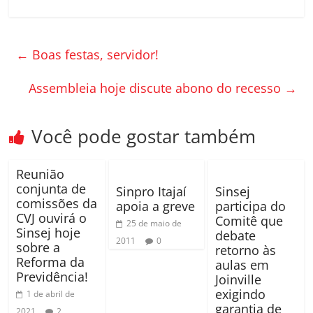
a
w
o
c
itt
m
e
er
p
←
Boas festas, servidor!
b
ar
o
til
Assembleia hoje discute abono do recesso
→
o
h
k
ar
Você pode gostar também
Reunião
conjunta de
Sinpro Itajaí
Sinsej
comissões da
apoia a greve
participa do
CVJ ouvirá o
Comitê que
25 de maio de
Sinsej hoje
debate
2011
0
sobre a
retorno às
Reforma da
aulas em
Previdência!
Joinville
exigindo
1 de abril de
garantia de
2021
2