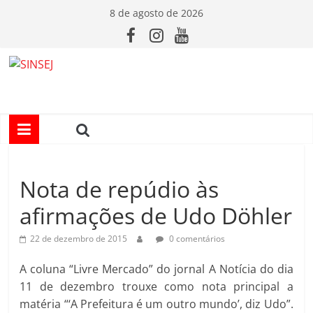
Pular
8 de agosto de 2026
para
o
conteúdo
S
I
N
Nota de repúdio às
S
afirmações de Udo Döhler
E
22 de dezembro de 2015
0 comentários
J
A coluna “Livre Mercado” do jornal A Notícia do dia
11 de dezembro trouxe como nota principal a
matéria “‘A Prefeitura é um outro mundo’, diz Udo”.