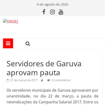
Pular
9 de agosto de 2026
para
o
conteúdo
S
I
N
Servidores de Garuva
S
aprovam pauta
E
27 de março de 2017
0 comentários
J
Os servidores municipais de Garuva aprovaram por
unanimidade, no dia 22 de março, a pauta de
reivindicações da Campanha Salarial 2017. Entre os