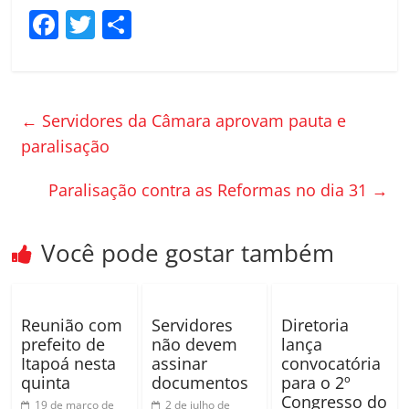
F
T
C
a
w
o
c
itt
m
e
er
p
←
Servidores da Câmara aprovam pauta e
b
ar
paralisação
o
til
Paralisação contra as Reformas no dia 31
→
o
h
k
ar
Você pode gostar também
Reunião com
Servidores
Diretoria
prefeito de
não devem
lança
Itapoá nesta
assinar
convocatória
quinta
documentos
para o 2º
Congresso do
19 de março de
2 de julho de