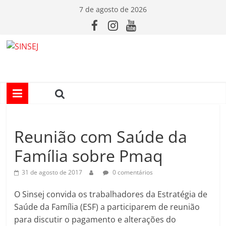
Pular
7 de agosto de 2026
para
o
conteúdo
S
I
N
Reunião com Saúde da
S
Família sobre Pmaq
E
31 de agosto de 2017
0 comentários
J
O Sinsej convida os trabalhadores da Estratégia de
Saúde da Família (ESF) a participarem de reunião
para discutir o pagamento e alterações do