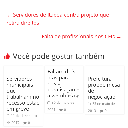
c
itt
m
e
er
p
←
Servidores de Itapoá contra projeto que
b
ar
retira direitos
o
til
Falta de profissionais nos CEIs
→
o
h
k
ar
Você pode gostar também
Faltam dois
dias para
Servidores
Prefeitura
nossa
municipais
propõe mesa
paralisação e
que
de
assembleia ✊
trabalham no
negociação
recesso estão
30 de maio de
23 de maio de
em greve
2021
0
2013
0
11 de dezembro
de 2017
0