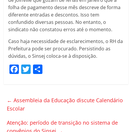
de Joinville que gozam de férias em janeiro que a
folha de pagamento desse mês descreve de forma
diferente entradas e descontos. Isso tem
confundido diversas pessoas. No entanto, o
sindicato não constatou erros até o momento.
Caso haja necessidade de esclarecimentos, o RH da
Prefeitura pode ser procurado. Persistindo as
dúvidas, o Sinsej coloca-se à disposição.
F
T
C
a
w
o
c
itt
m
e
er
p
←
Assembleia da Educação discute Calendário
b
ar
Escolar
o
til
Atenção: período de transição no sistema de
o
h
convênios do Sinsej
→