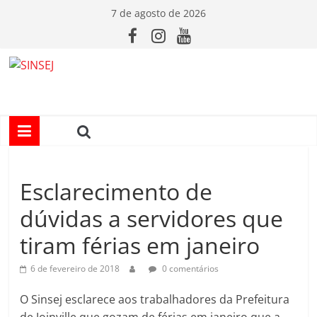
Pular
7 de agosto de 2026
para
o
conteúdo
S
I
N
Esclarecimento de
S
dúvidas a servidores que
E
tiram férias em janeiro
J
6 de fevereiro de 2018
0 comentários
O Sinsej esclarece aos trabalhadores da Prefeitura