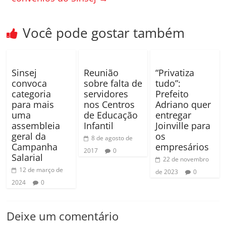
k
ar
Você pode gostar também
Sinsej
Reunião
“Privatiza
convoca
sobre falta de
tudo”:
categoria
servidores
Prefeito
para mais
nos Centros
Adriano quer
uma
de Educação
entregar
assembleia
Infantil
Joinville para
geral da
os
8 de agosto de
Campanha
empresários
2017
0
Salarial
22 de novembro
12 de março de
de 2023
0
2024
0
Deixe um comentário