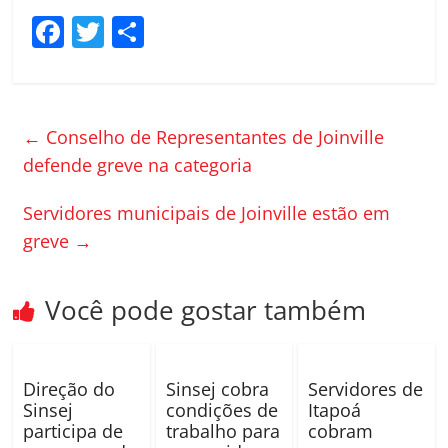
F
T
C
a
w
o
c
itt
m
e
er
p
←
Conselho de Representantes de Joinville
b
ar
defende greve na categoria
o
til
Servidores municipais de Joinville estão em
o
h
greve
→
k
ar
Você pode gostar também
Direção do
Sinsej cobra
Servidores de
Sinsej
condições de
Itapoá
participa de
trabalho para
cobram