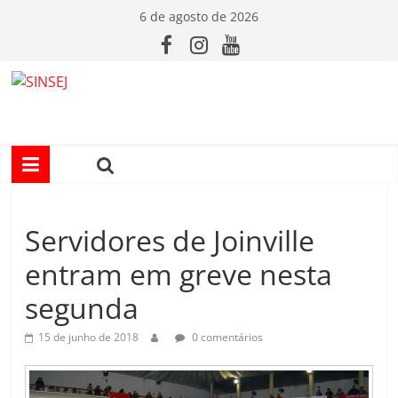
Pular
6 de agosto de 2026
para
o
conteúdo
S
I
N
Servidores de Joinville
S
entram em greve nesta
E
segunda
J
15 de junho de 2018
0 comentários