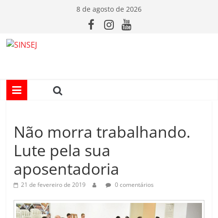
Pular
8 de agosto de 2026
para
o
conteúdo
S
I
N
Não morra trabalhando.
S
Lute pela sua
E
aposentadoria
J
21 de fevereiro de 2019
0 comentários