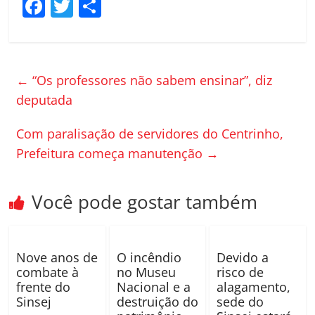
F
T
C
a
w
o
c
itt
m
e
er
p
←
“Os professores não sabem ensinar”, diz
b
ar
deputada
o
til
Com paralisação de servidores do Centrinho,
o
h
Prefeitura começa manutenção
→
k
ar
Você pode gostar também
Nove anos de
O incêndio
Devido a
combate à
no Museu
risco de
frente do
Nacional e a
alagamento,
Sinsej
destruição do
sede do