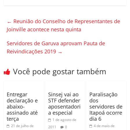
c
itt
m
e
er
p
←
Reunião do Conselho de Representantes de
b
ar
Joinville acontece nesta quinta
o
til
o
h
Servidores de Garuva aprovam Pauta de
k
ar
Reivindicações 2019
→
Você pode gostar também
Entregar
Sinsej vai ao
Paralisação
declaração e
STF defender
dos
abaixo-
aposentadori
servidores de
assinado até
a especial
Itapoá ocorre
terça
dia 6
1 de agosto de
21 de julho de
4 de maio de
2011
0