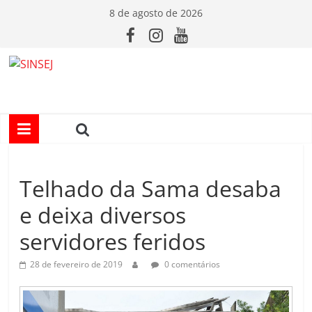
Pular
8 de agosto de 2026
para
o
conteúdo
S
I
N
Telhado da Sama desaba
S
e deixa diversos
E
servidores feridos
J
28 de fevereiro de 2019
0 comentários