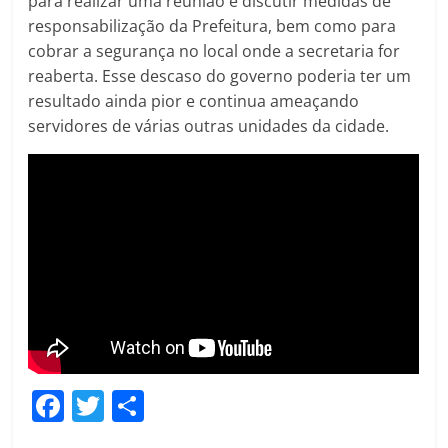
para realizar uma reunião e discutir medidas de
responsabilização da Prefeitura, bem como para
cobrar a segurança no local onde a secretaria for
reaberta. Esse descaso do governo poderia ter um
resultado ainda pior e continua ameaçando
servidores de várias outras unidades da cidade.
F
T
C
a
w
o