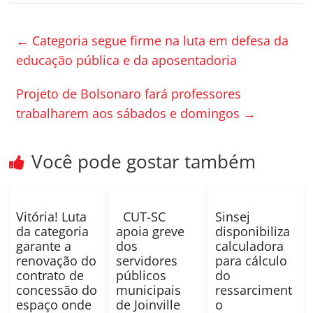
c
itt
m
e
er
p
←
Categoria segue firme na luta em defesa da
b
ar
educação pública e da aposentadoria
o
til
Projeto de Bolsonaro fará professores
o
h
trabalharem aos sábados e domingos
→
k
ar
Você pode gostar também
Vitória! Luta
CUT-SC
Sinsej
da categoria
apoia greve
disponibiliza
garante a
dos
calculadora
renovação do
servidores
para cálculo
contrato de
públicos
do
concessão do
municipais
ressarciment
espaço onde
de Joinville
o