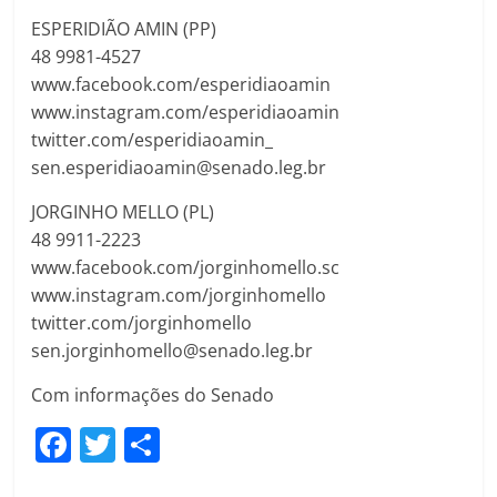
ESPERIDIÃO AMIN (PP)
48 9981-4527
www.facebook.com/esperidiaoamin
www.instagram.com/esperidiaoamin
twitter.com/esperidiaoamin_
sen.esperidiaoamin@senado.leg.br
JORGINHO MELLO (PL)
48 9911-2223
www.facebook.com/jorginhomello.sc
www.instagram.com/jorginhomello
twitter.com/jorginhomello
sen.jorginhomello@senado.leg.br
Com informações do Senado
F
T
C
a
w
o