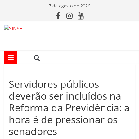
Pular
7 de agosto de 2026
para
o
conteúdo
S
I
N
Servidores públicos
S
deverão ser incluídos na
E
Reforma da Previdência: a
hora é de pressionar os
J
senadores