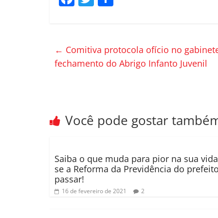
a
w
o
c
itt
m
e
er
p
←
Comitiva protocola ofício no gabinet
b
ar
fechamento do Abrigo Infanto Juvenil
o
til
o
h
k
ar
Você pode gostar també
Saiba o que muda para pior na sua vida
se a Reforma da Previdência do prefeit
passar!
16 de fevereiro de 2021
2