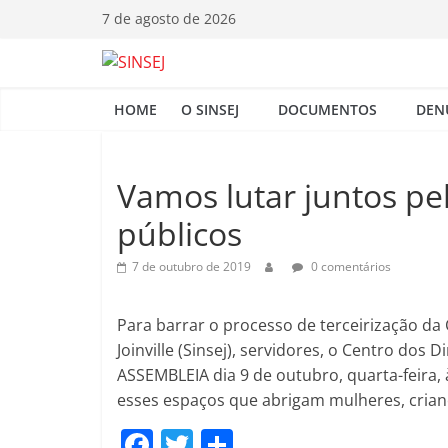
Pular
7 de agosto de 2026
para
o
S
conteúdo
HOME
O SINSEJ
DOCUMENTOS
DEN
I
N
Vamos lutar juntos pel
públicos
S
7 de outubro de 2019
0 comentários
E
Para barrar o processo de terceirização da 
J
Joinville (Sinsej), servidores, o Centro d
ASSEMBLEIA dia 9 de outubro, quarta-feira, 
esses espaços que abrigam mulheres, crianç
F
T
C