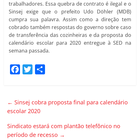
trabalhadores. Essa quebra de contrato é ilegal e o
Sinsej exige que o prefeito Udo Döhler (MDB)
cumpra sua palavra. Assim como a direção tem
cobrado também respostas do governo sobre caso
de transferência das cozinheiras e da proposta do
calendário escolar para 2020 entregue à SED na
semana passada.
F
T
C
a
w
o
c
itt
m
e
er
p
←
Sinsej cobra proposta final para calendário
b
ar
escolar 2020
o
til
Sindicato estará com plantão telefônico no
o
h
período de recesso
→
k
ar