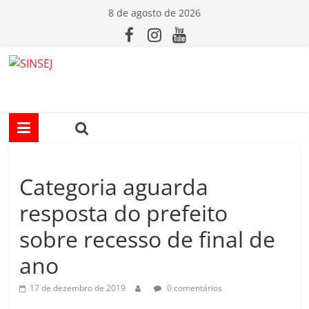
Pular
8 de agosto de 2026
para
o
conteúdo
S
I
N
Categoria aguarda
S
resposta do prefeito
E
sobre recesso de final de
ano
J
17 de dezembro de 2019
0 comentários