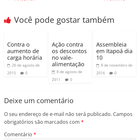
e
er
p
b
ar
Você pode gostar também
o
til
o
h
k
ar
Contra o
Ação contra
Assembleia
aumento de
os descontos
em Itapoá dia
carga horária
no vale-
10
alimentação
26 de agosto de
8 de novembro de
8 de agosto de
2015
0
2016
0
2011
0
Deixe um comentário
O seu endereço de e-mail não será publicado.
Campos
obrigatórios são marcados com
*
Comentário
*