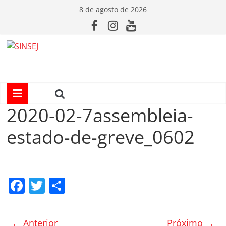
Pular
8 de agosto de 2026
para
o
conteúdo
S
I
N
2020-02-7assembleia-
estado-de-greve_0602
S
E
F
T
C
J
a
w
o
c
itt
m
← Anterior
Próximo →