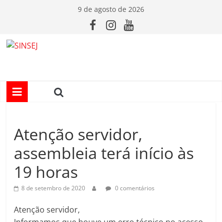
Pular
9 de agosto de 2026
para
o
conteúdo
S
I
N
Atenção servidor,
S
assembleia terá início às
E
19 horas
J
8 de setembro de 2020
0 comentários
Atenção servidor,