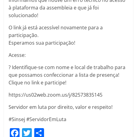
Informamos que houve um erro técnico no acesso
à plataforma da assembleia e que já foi
solucionado!
O link já está acessível novamente para a
participação.
Esperamos sua participação!
Acesse:
? Identifique-se com nome e local de trabalho para
que possamos confeccionar a lista de presença!
Clique no link e participe!
https://us02web.zoom.us/j/82573835145
Servidor em luta por direito, valor e respeito!
#Sinsej #ServidorEmLuta
F
T
C