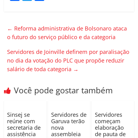
a
w
o
c
itt
m
e
er
p
←
Reforma administrativa de Bolsonaro ataca
b
ar
o futuro do serviço público e da categoria
o
til
Servidores de Joinville definem por paralisação
o
h
no dia da votação do PLC que propõe reduzir
k
ar
salário de toda categoria
→
Você pode gostar também
Sinsej se
Servidores de
Servidores
reúne com
Garuva terão
começam
secretaria de
nova
elaboração
assistência
assembleia
de pauta de