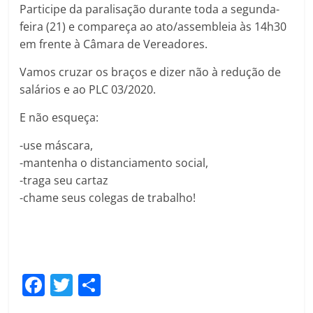
Participe da paralisação durante toda a segunda-
feira (21) e compareça ao ato/assembleia às 14h30
em frente à Câmara de Vereadores.
Vamos cruzar os braços e dizer não à redução de
salários e ao PLC 03/2020.
E não esqueça:
-use máscara,
-mantenha o distanciamento social,
-traga seu cartaz
-chame seus colegas de trabalho!
F
T
C
a
w
o