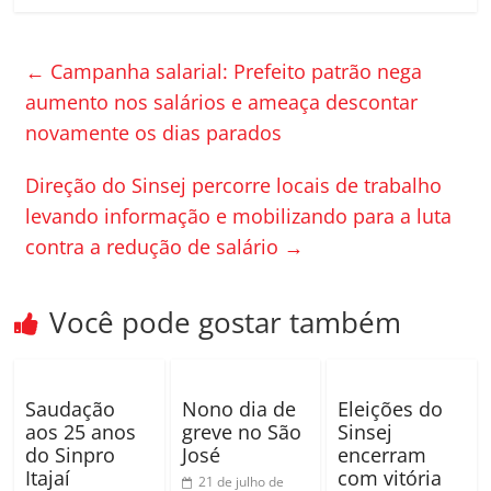
c
itt
m
e
er
p
←
Campanha salarial: Prefeito patrão nega
b
ar
aumento nos salários e ameaça descontar
o
til
novamente os dias parados
o
h
Direção do Sinsej percorre locais de trabalho
k
ar
levando informação e mobilizando para a luta
contra a redução de salário
→
Você pode gostar também
Saudação
Nono dia de
Eleições do
aos 25 anos
greve no São
Sinsej
do Sinpro
José
encerram
Itajaí
com vitória
21 de julho de