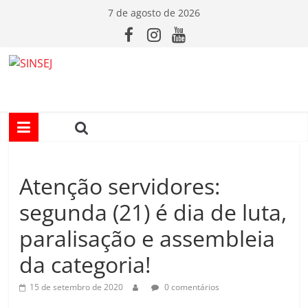
Pular
7 de agosto de 2026
para
o
conteúdo
S
I
N
Atenção servidores:
S
segunda (21) é dia de luta,
E
paralisação e assembleia
da categoria!
J
15 de setembro de 2020
0 comentários