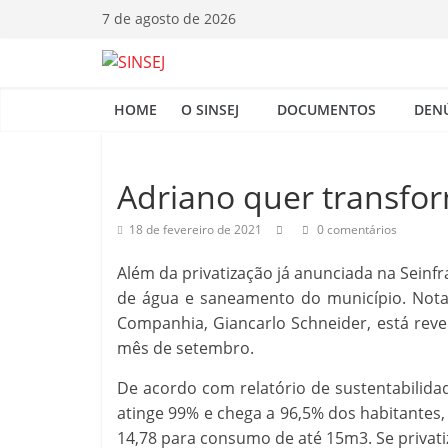
Pular
7 de agosto de 2026
para
o
S
conteúdo
HOME
O SINSEJ
DOCUMENTOS
DEN
I
N
Adriano quer transfor
18 de fevereiro de 2021
0 comentários
S
Além da privatização já anunciada na Seinfra
E
de água e saneamento do município. Nota p
Companhia, Giancarlo Schneider, está reve
J
mês de setembro.
De acordo com relatório de sustentabilida
atinge 99% e chega a 96,5% dos habitantes,
14,78 para consumo de até 15m3. Se privati