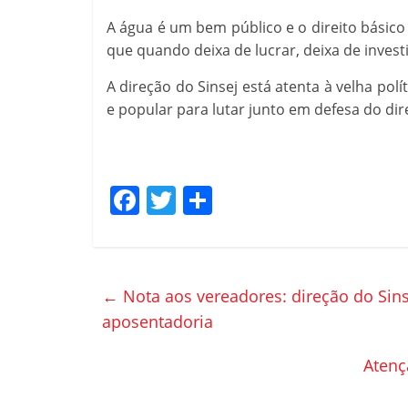
A água é um bem público e o direito básico
que quando deixa de lucrar, deixa de investi
A direção do Sinsej está atenta à velha po
e popular para lutar junto em defesa do dir
F
T
C
a
w
o
c
itt
m
e
er
p
←
Nota aos vereadores: direção do Sins
b
ar
aposentadoria
o
til
Atenç
o
h
k
ar