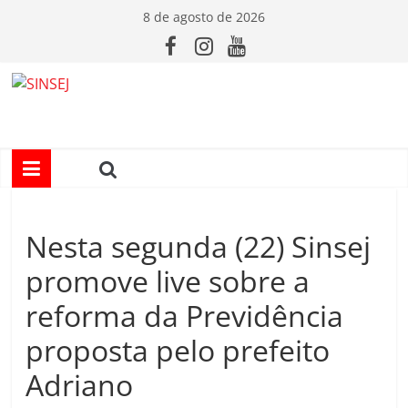
Pular
8 de agosto de 2026
para
o
conteúdo
S
I
N
Nesta segunda (22) Sinsej
S
promove live sobre a
E
reforma da Previdência
proposta pelo prefeito
J
Adriano