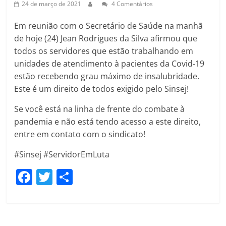
24 de março de 2021
4 Comentários
Em reunião com o Secretário de Saúde na manhã
de hoje (24) Jean Rodrigues da Silva afirmou que
todos os servidores que estão trabalhando em
unidades de atendimento à pacientes da Covid-19
estão recebendo grau máximo de insalubridade.
Este é um direito de todos exigido pelo Sinsej!
Se você está na linha de frente do combate à
pandemia e não está tendo acesso a este direito,
entre em contato com o sindicato!
#Sinsej #ServidorEmLuta
F
T
C
a
w
o
c
itt
m
e
er
p