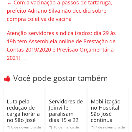
←
Com a vacinação a passos de tartaruga,
b
ar
prefeito Adriano Silva não decidiu sobre
o
til
compra coletiva de vacina
o
h
Atenção servidores sindicalizados: dia 29 às
k
ar
19h tem Assembleia online de Prestação de
Contas 2019/2020 e Previsão Orçamentária
2021!
→
Você pode gostar também
Luta pela
Servidores de
Mobilização
redução de
Joinville
no Hospital
carga horária
paralisam
São José
no São José
dias 15 e 22
continua
6 de novembro de
10 de março de
7 de novembro de