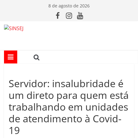
Pular
8 de agosto de 2026
para
o
conteúdo
S
I
N
Servidor: insalubridade é
S
um direto para quem está
E
trabalhando em unidades
de atendimento à Covid-
J
19