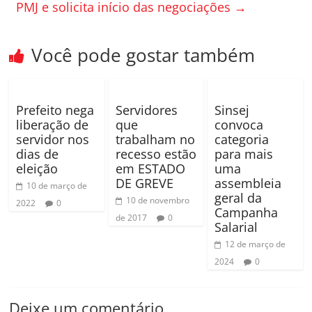
PMJ e solicita início das negociações
→
o
h
k
ar
Você pode gostar também
Prefeito nega
Servidores
Sinsej
liberação de
que
convoca
servidor nos
trabalham no
categoria
dias de
recesso estão
para mais
eleição
em ESTADO
uma
DE GREVE
assembleia
10 de março de
geral da
10 de novembro
2022
0
Campanha
de 2017
0
Salarial
12 de março de
2024
0
Deixe um comentário