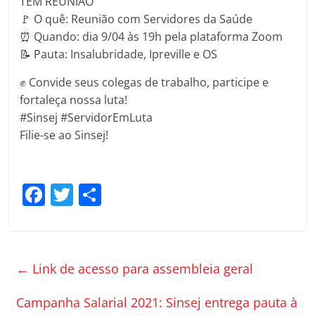
TEM REUNIÃO
🚩 O quê: Reunião com Servidores da Saúde
⏰ Quando: dia 9/04 às 19h pela plataforma Zoom
📝 Pauta: Insalubridade, Ipreville e OS
✊ Convide seus colegas de trabalho, participe e
fortaleça nossa luta!
#Sinsej #ServidorEmLuta
Filie-se ao Sinsej!
F
T
C
a
w
o
c
itt
m
e
er
p
←
Link de acesso para assembleia geral
b
ar
o
til
Campanha Salarial 2021: Sinsej entrega pauta à