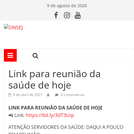
Pular
9 de agosto de 2026
para
o
conteúdo
S
I
N
Link para reunião da
S
saúde de hoje
9 de abril de 2021
0 comentários
E
LINK PARA REUNIÃO DA SAÚDE DE HOJE
J
📲 Link:
https://bit.ly/3dT3Uqi
ATENÇÃO SERVIDORES DA SAÚDE: DAQUI A POUCO