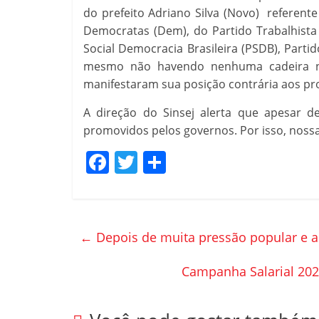
do prefeito Adriano Silva (Novo) referent
Democratas (Dem), do Partido Trabalhista B
Social Democracia Brasileira (PSDB), Partid
mesmo não havendo nenhuma cadeira no L
manifestaram sua posição contrária aos pr
A direção do Sinsej alerta que apesar d
promovidos pelos governos. Por isso, nossa
F
T
C
a
w
o
c
itt
m
e
er
p
←
Depois de muita pressão popular e ai
b
ar
o
til
Campanha Salarial 2021
o
h