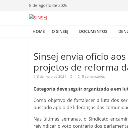
Pular
8 de agosto de 2026
para
o
S
conteúdo
HOME
O SINSEJ
DOCUMENTOS
DEN
I
N
Sinsej envia ofício aos
projetos de reforma d
S
3 de maio de 2021
0 comentários
E
Categoria deve seguir organizada e em lu
J
Como objetivo de fortalecer a luta dos ser
buscado apoio de lideranças das comunidade
Nas últimas semanas, o Sindicato encami
reivindicar o voto contrário dos parlamen