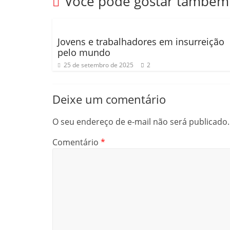
k
ar
Você pode gostar também
Jovens e trabalhadores em insurreição
pelo mundo
25 de setembro de 2025
2
Deixe um comentário
O seu endereço de e-mail não será publicado.
Comentário
*