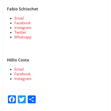
Fabio Schiochet
Email
Facebook
Instagram
Twitter
Whatsapp
Hélio Costa
Email
Facebook
Instagram
F
T
C
a
w
o