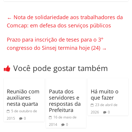
c
itt
m
e
er
p
←
Nota de solidariedade aos trabalhadores da
b
ar
Comcap: em defesa dos serviços públicos
o
til
Prazo para inscrição de teses para o 3°
o
h
congresso do Sinsej termina hoje (24)
→
k
ar
Você pode gostar também
Reunião com
Pauta dos
Há muito o
auxiliares
servidores e
que fazer
nesta quarta
respostas da
23 de abril de
Prefeitura
5 de outubro de
2026
0
16 de maio de
2015
0
2014
0