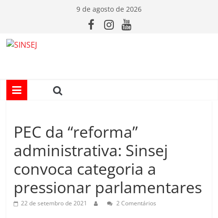
Pular
9 de agosto de 2026
para
o
conteúdo
S
I
N
PEC da “reforma”
S
administrativa: Sinsej
E
convoca categoria a
pressionar parlamentares
J
22 de setembro de 2021
2 Comentários