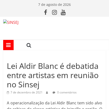
Pular
7 de agosto de 2026
para
o
conteúdo
S
I
N
Lei Aldir Blanc é debatida
S
entre artistas em reunião
E
no Sinsej
J
7 de dezembro de 2021
0 comentários
A operacionalização da Lei Aldir Blanc tem sido alvo