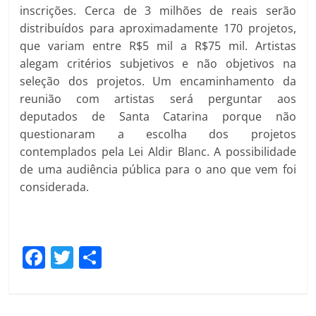
inscrições. Cerca de 3 milhões de reais serão
distribuídos para aproximadamente 170 projetos,
que variam entre R$5 mil a R$75 mil. Artistas
alegam critérios subjetivos e não objetivos na
seleção dos projetos. Um encaminhamento da
reunião com artistas será perguntar aos
deputados de Santa Catarina porque não
questionaram a escolha dos projetos
contemplados pela Lei Aldir Blanc. A possibilidade
de uma audiência pública para o ano que vem foi
considerada.
F
T
C
a
w
o
c
itt
m