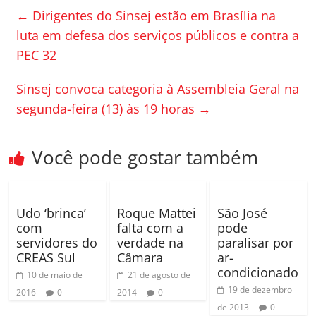
e
er
p
←
Dirigentes do Sinsej estão em Brasília na
b
ar
luta em defesa dos serviços públicos e contra a
o
til
PEC 32
o
h
Sinsej convoca categoria à Assembleia Geral na
k
ar
segunda-feira (13) às 19 horas
→
Você pode gostar também
Udo ‘brinca’
Roque Mattei
São José
com
falta com a
pode
servidores do
verdade na
paralisar por
CREAS Sul
Câmara
ar-
condicionado
10 de maio de
21 de agosto de
19 de dezembro
2016
0
2014
0
de 2013
0