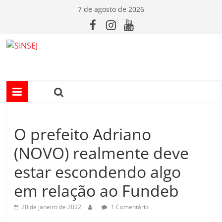
Pular
7 de agosto de 2026
para
o
conteúdo
S
I
N
O prefeito Adriano
S
(NOVO) realmente deve
E
estar escondendo algo
em relação ao Fundeb
J
20 de janeiro de 2022
1 Comentário