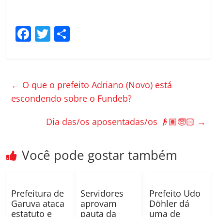
F
T
C
a
w
o
c
itt
m
e
er
p
←
O que o prefeito Adriano (Novo) está
b
ar
escondendo sobre o Fundeb?
o
til
Dia das/os aposentadas/os 👴🏽🧓🏻
→
o
h
k
ar
Você pode gostar também
Prefeitura de
Servidores
Prefeito Udo
Garuva ataca
aprovam
Döhler dá
estatuto e
pauta da
uma de