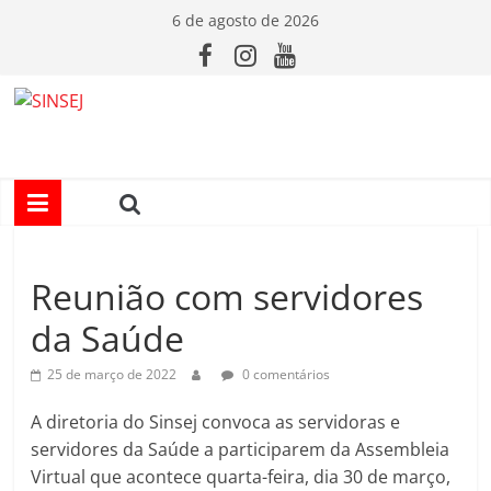
Pular
6 de agosto de 2026
para
o
conteúdo
S
I
N
Reunião com servidores
S
da Saúde
E
25 de março de 2022
0 comentários
J
A diretoria do Sinsej convoca as servidoras e
servidores da Saúde a participarem da Assembleia
Virtual que acontece quarta-feira, dia 30 de março,