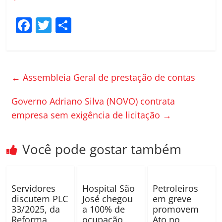
F
T
C
a
w
o
c
itt
m
e
er
p
←
Assembleia Geral de prestação de contas
b
ar
o
til
Governo Adriano Silva (NOVO) contrata
empresa sem exigência de licitação
→
o
h
k
ar
Você pode gostar também
Servidores
Hospital São
Petroleiros
discutem PLC
José chegou
em greve
33/2025, da
a 100% de
promovem
Reforma
ocupação
Ato no