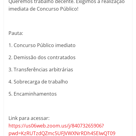
Queremos trabalho decente. Exigimos a realização
imediata de Concurso Público!
Pauta:
1. Concurso Público imediato
2. Demissão dos contratados
3. Transferências arbitrárias
4. Sobrecarga de trabalho
5. Encaminhamentos
Link para acessar:
https://us06web.zoom.us/j/84073265906?
pwd=KzRUTzdQZmc5UFJVWXNrRDh4SEIwQT09