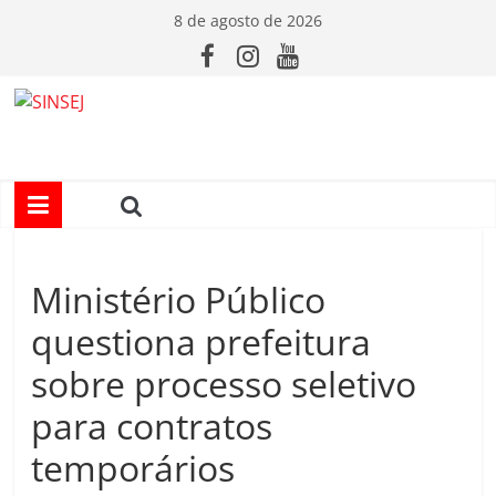
Pular
8 de agosto de 2026
para
o
conteúdo
S
I
N
Ministério Público
S
questiona prefeitura
E
sobre processo seletivo
para contratos
J
temporários