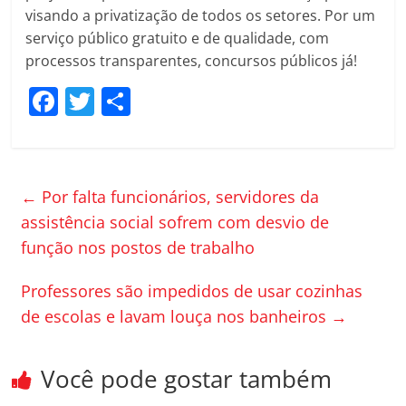
visando a privatização de todos os setores. Por um
serviço público gratuito e de qualidade, com
processos transparentes, concursos públicos já!
F
T
C
a
w
o
c
itt
m
e
er
p
←
Por falta funcionários, servidores da
b
ar
assistência social sofrem com desvio de
o
til
função nos postos de trabalho
o
h
Professores são impedidos de usar cozinhas
k
ar
de escolas e lavam louça nos banheiros
→
Você pode gostar também