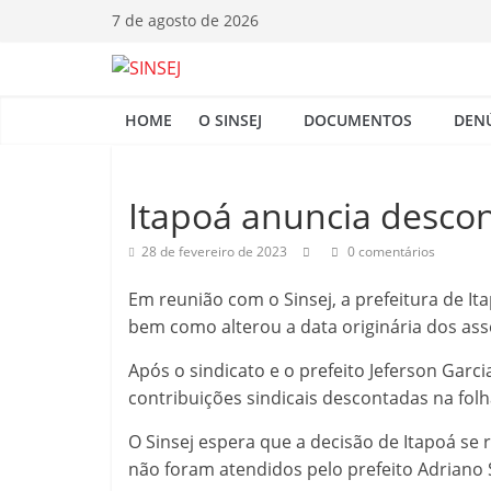
Pular
7 de agosto de 2026
para
o
S
conteúdo
HOME
O SINSEJ
DOCUMENTOS
DEN
I
N
Itapoá anuncia desco
28 de fevereiro de 2023
0 comentários
S
Em reunião com o Sinsej, a prefeitura de It
E
bem como alterou a data originária dos as
Após o sindicato e o prefeito Jeferson Garc
J
contribuições sindicais descontadas na folha
O Sinsej espera que a decisão de Itapoá se 
não foram atendidos pelo prefeito Adriano 