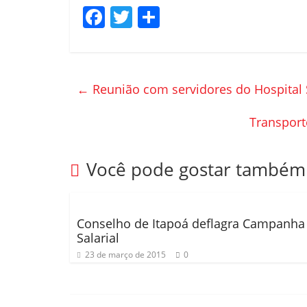
F
T
C
a
w
o
c
itt
m
e
er
p
←
Reunião com servidores do Hospital 
b
ar
o
til
Transport
o
h
k
ar
Você pode gostar também
Conselho de Itapoá deflagra Campanha
Salarial
23 de março de 2015
0