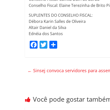
Conselho Fiscal: Elaine Terezinha de Brito P
SUPLENTES DO CONSELHO FISCAL:
Débora Karin Salles de Oliveira
Altair Daniel da Silva
Ednéia dos Santos
F
T
C
a
w
o
c
itt
m
e
er
p
←
Sinsej convoca servidores para assem
b
ar
o
til
o
h
k
ar
Você pode gostar també