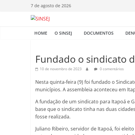
Pular
7 de agosto de 2026
para
o
S
conteúdo
HOME
O SINSEJ
DOCUMENTOS
DEN
I
N
Fundado o sindicato d
10 de novembro de 2023
0 comentários
S
Nesta quinta-feira (9) foi fundado o Sindica
E
municípios. A assembleia aconteceu em Itap
A fundação de um sindicato para Itapoá e G
J
base que o sindicato tinha nas duas cidades
fosse realizada.
Juliano Ribeiro, servidor de Itapoá, foi ele