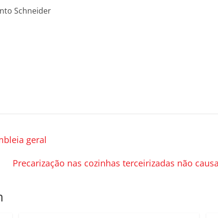
into Schneider
bleia geral
Precarização nas cozinhas terceirizadas não cau
m