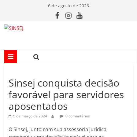
Pular
6 de agosto de 2026
para
o
conteúdo
S
I
N
Sinsej conquista decisão
S
favorável para servidores
E
aposentados
J
5 de março de 2024
0 comentários
O Sinsej, junto com sua assessoria jurídica,