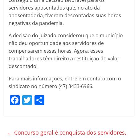
conseguiu uma decisão favorável para os
servidores aposentados que, no ato da
aposentadoria, tiveram descontadas suas horas
negativas da pandemia.
A decisão do juizado considerou que o município
não deu oportunidade aos servidores de
compensarem essas horas. Agora, esses
trabalhadores têm direito a restituição do valor
descontado.
Para mais informações, entre em contato com o
sindicato no número (47) 3433-6966.
F
T
C
a
w
o
c
itt
m
e
er
p
←
Concurso geral é conquista dos servidores,