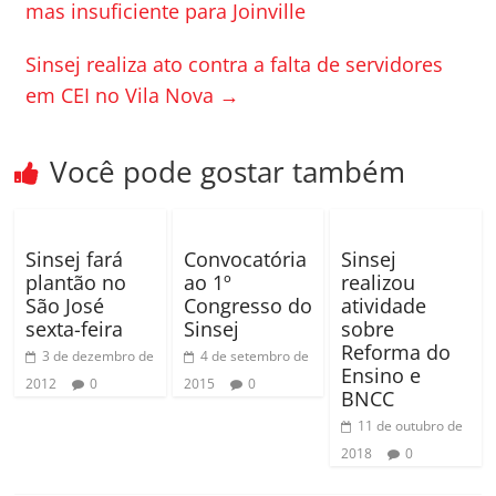
b
ar
mas insuficiente para Joinville
o
til
Sinsej realiza ato contra a falta de servidores
o
h
em CEI no Vila Nova
→
k
ar
Você pode gostar também
Sinsej fará
Convocatória
Sinsej
plantão no
ao 1º
realizou
São José
Congresso do
atividade
sexta-feira
Sinsej
sobre
Reforma do
3 de dezembro de
4 de setembro de
Ensino e
2012
0
2015
0
BNCC
11 de outubro de
2018
0