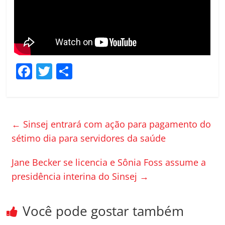
F
T
C
a
w
o
c
itt
m
e
er
p
←
Sinsej entrará com ação para pagamento do
b
ar
sétimo dia para servidores da saúde
o
til
Jane Becker se licencia e Sônia Foss assume a
o
h
presidência interina do Sinsej
→
k
ar
Você pode gostar também