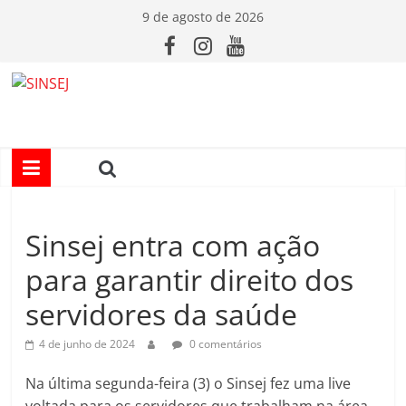
Pular
9 de agosto de 2026
para
o
conteúdo
S
I
N
Sinsej entra com ação
S
para garantir direito dos
E
servidores da saúde
J
4 de junho de 2024
0 comentários
Na última segunda-feira (3) o Sinsej fez uma live