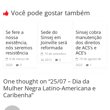
k
ar
Você pode gostar também
Se fere a
Sede do
Sinsej cobra
nossa
Sinsej em
manutenção
existência,
Joinville será
dos direitos
nós seremos
reformada
de ACS’s e
resistência
ACE’s
10 de setembro
6 de março de
16 de agosto de
de 2012
0
2020
0
2022
1
One thought on “
25/07 – Dia da
Mulher Negra Latino-Americana e
Caribenha
”