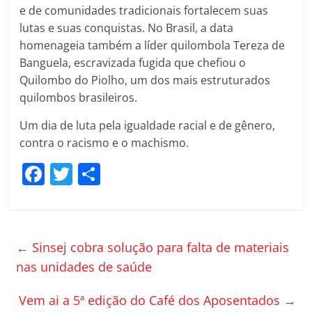
e de comunidades tradicionais fortalecem suas
lutas e suas conquistas. No Brasil, a data
homenageia também a líder quilombola Tereza de
Banguela, escravizada fugida que chefiou o
Quilombo do Piolho, um dos mais estruturados
quilombos brasileiros.
Um dia de luta pela igualdade racial e de gênero,
contra o racismo e o machismo.
F
T
C
a
w
o
c
itt
m
e
er
p
←
Sinsej cobra solução para falta de materiais
b
ar
nas unidades de saúde
o
til
Vem ai a 5ª edição do Café dos Aposentados
→
o
h