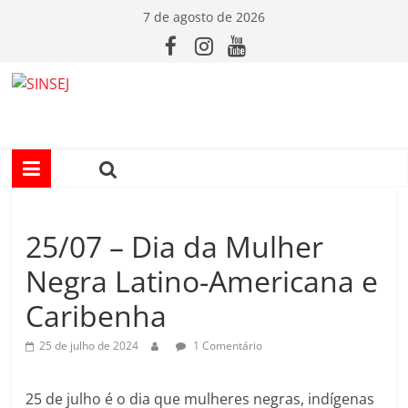
Pular
7 de agosto de 2026
para
o
conteúdo
S
I
N
25/07 – Dia da Mulher
S
Negra Latino-Americana e
E
Caribenha
J
25 de julho de 2024
1 Comentário
25 de julho é o dia que mulheres negras, indígenas