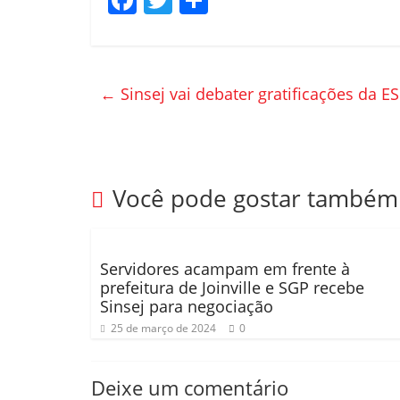
a
w
o
c
itt
m
e
er
p
←
Sinsej vai debater gratificações da 
b
ar
o
til
o
h
k
ar
Você pode gostar também
Servidores acampam em frente à
prefeitura de Joinville e SGP recebe
Sinsej para negociação
25 de março de 2024
0
Deixe um comentário