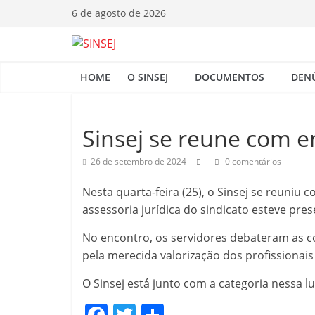
Pular
6 de agosto de 2026
para
o
S
conteúdo
HOME
O SINSEJ
DOCUMENTOS
DEN
I
N
Sinsej se reune com e
26 de setembro de 2024
0 comentários
S
Nesta quarta-feira (25), o Sinsej se reuniu 
E
assessoria jurídica do sindicato esteve pre
No encontro, os servidores debateram as co
J
pela merecida valorização dos profissionais
O Sinsej está junto com a categoria nessa lu
F
T
C