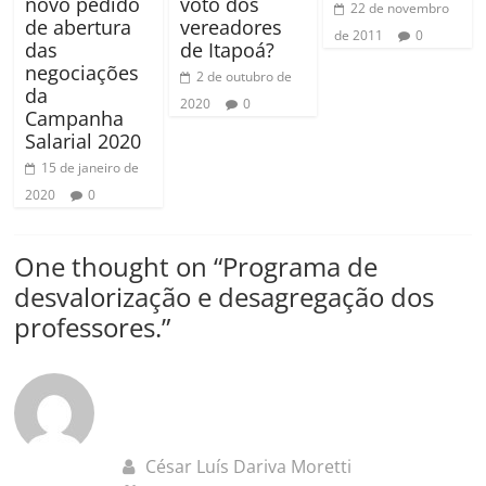
novo pedido
voto dos
22 de novembro
de abertura
vereadores
de 2011
0
das
de Itapoá?
negociações
2 de outubro de
da
2020
0
Campanha
Salarial 2020
15 de janeiro de
2020
0
One thought on “
Programa de
desvalorização e desagregação dos
professores.
”
César Luís Dariva Moretti