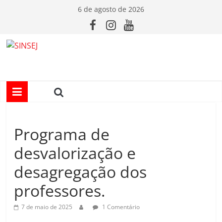
Pular
6 de agosto de 2026
para
o
conteúdo
S
I
N
Programa de
S
desvalorização e
E
desagregação dos
professores.
J
7 de maio de 2025
1 Comentário