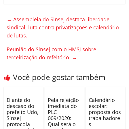
c
itt
m
e
er
p
←
Assembleia do Sinsej destaca liberdade
b
ar
sindical, luta contra privatizações e calendário
o
til
de lutas.
o
h
Reunião do Sinsej com o HMSJ sobre
k
ar
terceirização do refeitório.
→
Você pode gostar também
Diante do
Pela rejeição
Calendário
descaso do
imediata do
escolar:
prefeito Udo,
PLC
proposta dos
Sinsej
009/2020:
trabalhadore
protocola
Qual será o
s