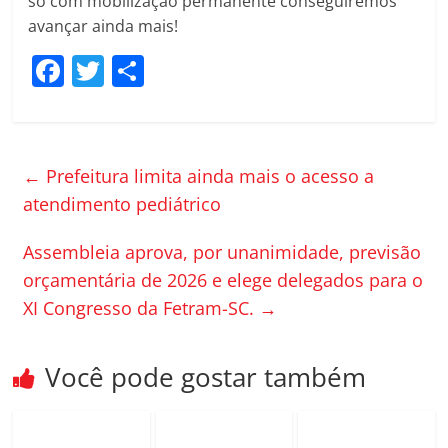
só com mobilização permanente conseguiremos
avançar ainda mais!
F
T
C
a
w
o
c
itt
m
e
er
p
←
Prefeitura limita ainda mais o acesso a
b
ar
atendimento pediátrico
o
til
Assembleia aprova, por unanimidade, previsão
o
h
orçamentária de 2026 e elege delegados para o
k
ar
XI Congresso da Fetram-SC.
→
Você pode gostar também