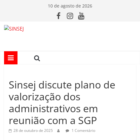
Pular
10 de agosto de 2026
para
o
conteúdo
S
I
N
Sinsej discute plano de
S
valorização dos
E
administrativos em
reunião com a SGP
J
28 de outubro de 2025
1 Comentário