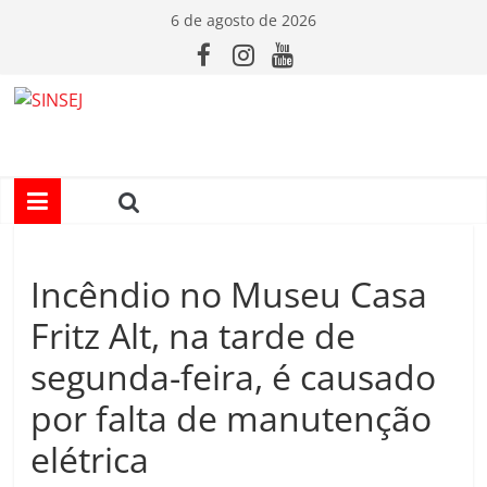
Pular
6 de agosto de 2026
para
o
conteúdo
S
I
N
Incêndio no Museu Casa
S
Fritz Alt, na tarde de
E
segunda-feira, é causado
por falta de manutenção
J
elétrica