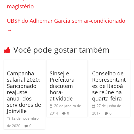
o
til
magistério
o
h
UBSF do Adhemar Garcia sem ar-condicionado
k
ar
→
Você pode gostar também
Campanha
Sinsej e
Conselho de
salarial 2020:
Prefeitura
Representant
Sancionado
discutem
es de Itapoá
reajuste
hora-
se reúne na
anual dos
atividade
quarta-feira
servidores de
20 de janeiro de
27 de junho de
Joinville
2014
0
2017
0
12 de novembro
de 2020
0