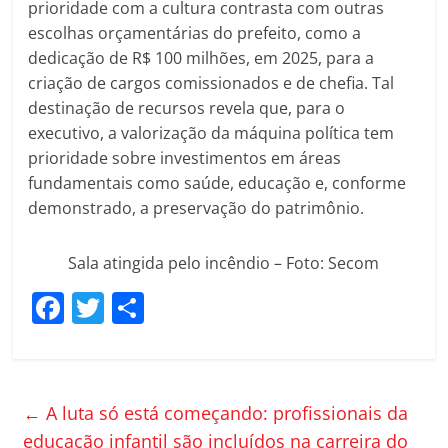
prioridade com a cultura contrasta com outras
escolhas orçamentárias do prefeito, como a
dedicação de R$ 100 milhões, em 2025, para a
criação de cargos comissionados e de chefia. Tal
destinação de recursos revela que, para o
executivo, a valorização da máquina política tem
prioridade sobre investimentos em áreas
fundamentais como saúde, educação e, conforme
demonstrado, a preservação do patrimônio.
Sala atingida pelo incêndio – Foto: Secom
F
T
C
a
w
o
c
itt
m
e
er
p
←
A luta só está começando: profissionais da
b
ar
educação infantil são incluídos na carreira do