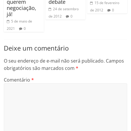
querem
debate
15 de fevereiro
negociação,
24 de setembro
de 2012
0
já!
de 2012
0
5 de maio de
2021
0
Deixe um comentário
O seu endereço de e-mail não será publicado.
Campos
obrigatórios são marcados com
*
Comentário
*