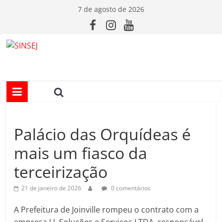
Pular
7 de agosto de 2026
para
o
conteúdo
S
I
N
Palácio das Orquídeas é
S
mais um fiasco da
E
terceirização
J
21 de janeiro de 2026
0 comentários
A Prefeitura de Joinville rompeu o contrato com a