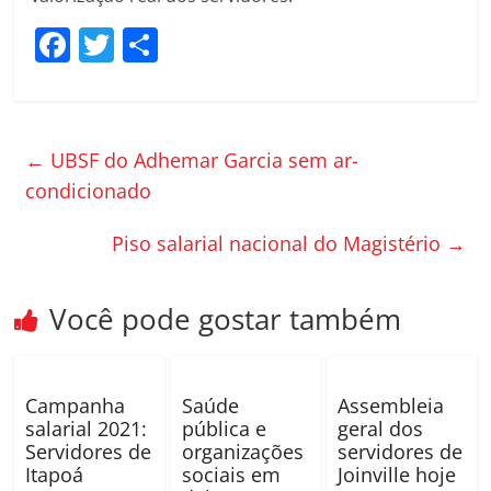
F
T
C
a
w
o
c
itt
m
e
er
p
←
UBSF do Adhemar Garcia sem ar-
b
ar
condicionado
o
til
Piso salarial nacional do Magistério
→
o
h
k
ar
Você pode gostar também
Campanha
Saúde
Assembleia
salarial 2021:
pública e
geral dos
Servidores de
organizações
servidores de
Itapoá
sociais em
Joinville hoje